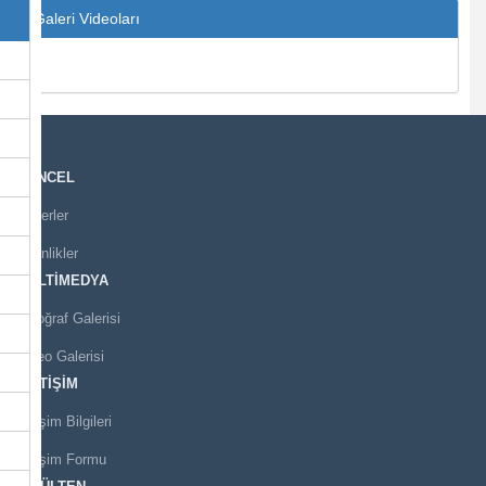
Galeri Videoları
GÜNCEL
Haberler
Etkinlikler
MULTİMEDYA
Fotoğraf Galerisi
Video Galerisi
İLETİŞİM
İletişim Bilgileri
İletişim Formu