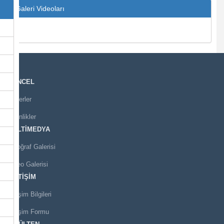
Galeri Videoları
GÜNCEL
Haberler
Etkinlikler
MULTİMEDYA
Fotoğraf Galerisi
Video Galerisi
İLETİŞİM
İletişim Bilgileri
İletişim Formu