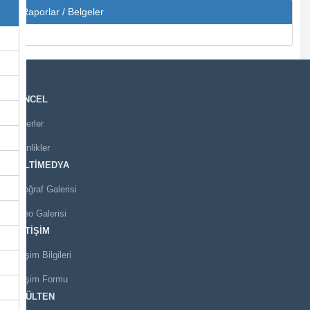
Raporlar / Belgeler
GÜNCEL
Haberler
Etkinlikler
MULTİMEDYA
Fotoğraf Galerisi
Video Galerisi
İLETİŞİM
İletişim Bilgileri
İletişim Formu
E-BÜLTEN