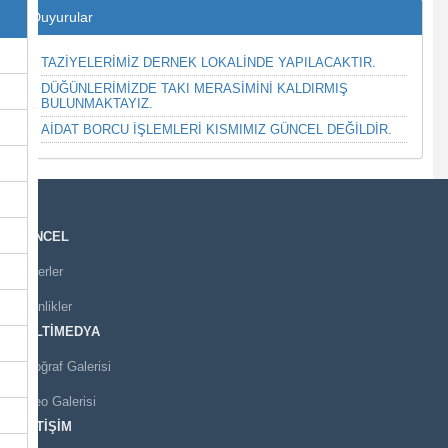
Duyurular
TAZİYELERİMİZ DERNEK LOKALİNDE YAPILACAKTIR.
DÜĞÜNLERİMİZDE TAKI MERASİMİNİ KALDIRMIŞ
BULUNMAKTAYIZ.
AİDAT BORCU İŞLEMLERİ KISMIMIZ GÜNCEL DEĞİLDİR.
GÜNCEL
Haberler
Etkinlikler
MULTİMEDYA
Fotoğraf Galerisi
Video Galerisi
İLETİŞİM