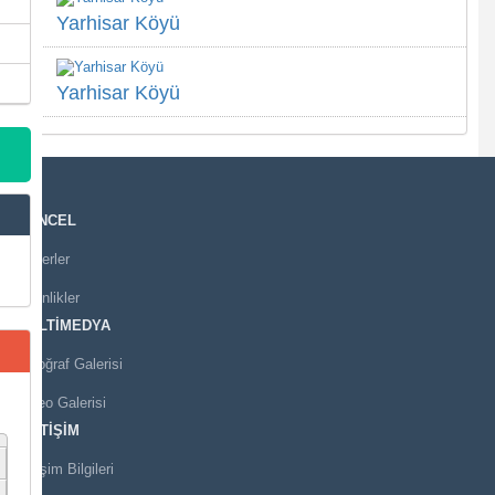
Yarhisar Köyü
Yarhisar Köyü
GÜNCEL
Haberler
Etkinlikler
MULTİMEDYA
Fotoğraf Galerisi
Video Galerisi
İLETİŞİM
İletişim Bilgileri