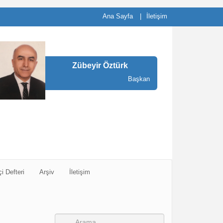
Ana Sayfa
İletişim
Zübeyir Öztürk
Başkan
çi Defteri
Arşiv
İletişim