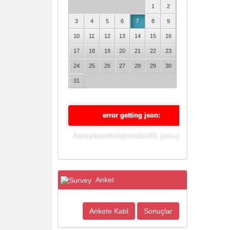
1
2
3
4
5
6
7
8
9
10
11
12
13
14
15
16
17
18
19
20
21
22
23
24
25
26
27
28
29
30
31
error getting json:
/kutuphaneler/ajax/etkinlik_json.php
Anket
Ankete Katıl
Sonuçlar