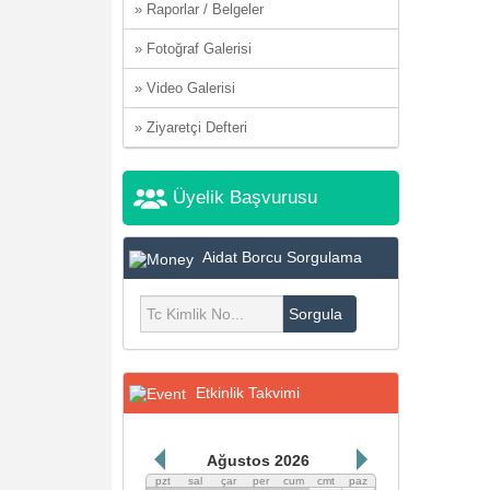
» Raporlar / Belgeler
» Fotoğraf Galerisi
» Video Galerisi
» Ziyaretçi Defteri
Üyelik Başvurusu
Aidat Borcu Sorgulama
Sorgula
Etkinlik Takvimi
Ağustos 2026
pzt
sal
çar
per
cum
cmt
paz