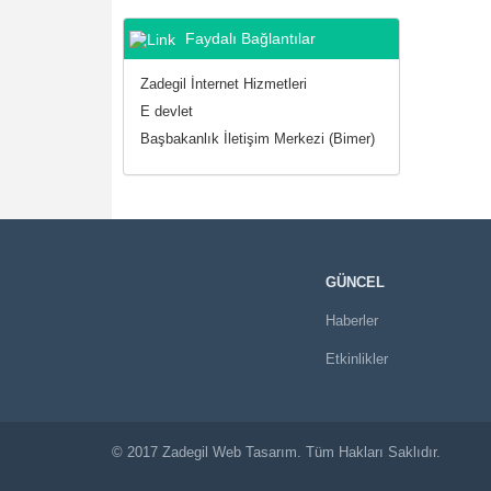
Faydalı Bağlantılar
Zadegil İnternet Hizmetleri
E devlet
Başbakanlık İletişim Merkezi (Bimer)
GÜNCEL
Haberler
Etkinlikler
© 2017
Zadegil
Web Tasarım. Tüm Hakları Saklıdır.