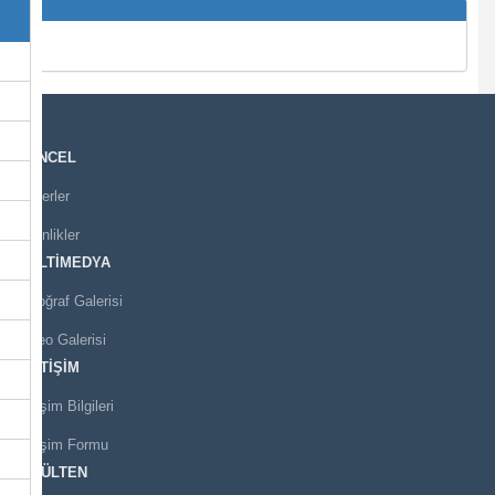
GÜNCEL
Haberler
Etkinlikler
MULTİMEDYA
Fotoğraf Galerisi
Video Galerisi
İLETİŞİM
İletişim Bilgileri
İletişim Formu
E-BÜLTEN