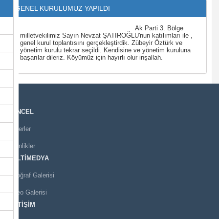
GENEL KURULUMUZ YAPILDI
Ak Parti 3. Bölge
milletvekilimiz Sayın Nevzat ŞATIROĞLU'nun katılımları ile ,
genel kurul toplantısını gerçekleştirdik. Zübeyir Öztürk ve
yönetim kurulu tekrar seçildi. Kendisine ve yönetim kuruluna
başarılar dileriz. Köyümüz için hayırlı olur inşallah.
GÜNCEL
Haberler
Etkinlikler
MULTİMEDYA
Fotoğraf Galerisi
Video Galerisi
İLETİŞİM