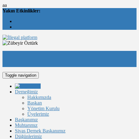
aa
Yakın Etkinlikler:
Ana Sayfa
İletişim
Zübeyir Öztürk
Başkan
Toggle navigation
Derneğimiz
Hakkımızda
Başkan
Yönetim Kurulu
Üyelerimiz
Başkanımız
Muhtarımız
Sivas Dernek Başkanımız
Düğünlerimiz