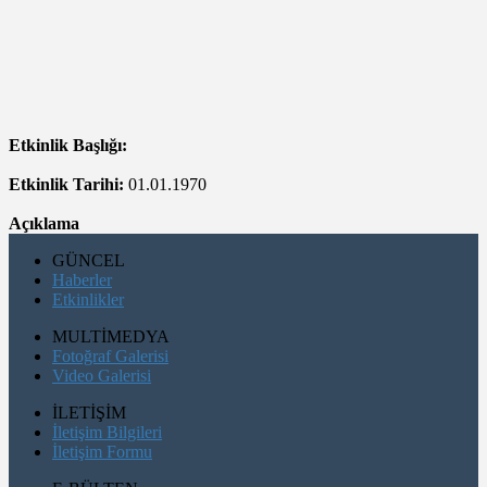
Etkinlik Başlığı:
Etkinlik Tarihi:
01.01.1970
Açıklama
GÜNCEL
Haberler
Etkinlikler
MULTİMEDYA
Fotoğraf Galerisi
Video Galerisi
İLETİŞİM
İletişim Bilgileri
İletişim Formu