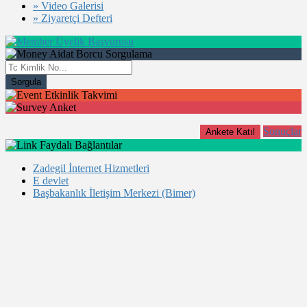
» Video Galerisi
» Ziyaretçi Defteri
Üyelik Başvurusu
Aidat Borcu Sorgulama
Sorgula
Etkinlik Takvimi
Anket
Sonuçlar
Ankete Katıl
Faydalı Bağlantılar
Zadegil İnternet Hizmetleri
E devlet
Başbakanlık İletişim Merkezi (Bimer)