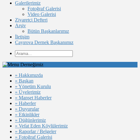
Galerilerimiz
Fotoğraf Galerisi
Video Galerisi
Ziyaretçi Defteri
Arşiv
Bütün Başkanlarımız
İletişim
Çayırova Dernek Başkanımız
Derneğimiz
» Hakkımızda
» Başkan
» Yönetim Kurulu
» Üyelerimiz
» Manşet Haberler
» Haberler
» Duyurular
» Etkinlikler
» Düğünlerimiz
» Vefat Eden Köylülerimiz
» Raporlar / Belgeler
» Fotoğraf Galerisi