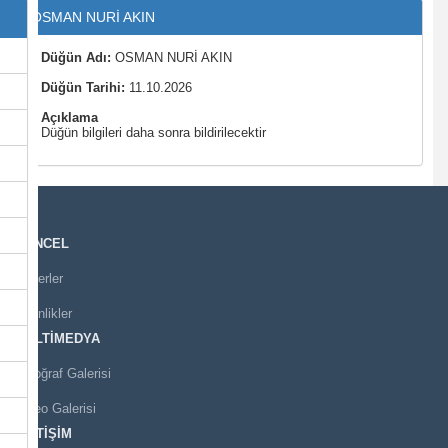
OSMAN NURİ AKIN
Düğün Adı:
OSMAN NURİ AKIN
Düğün Tarihi:
11.10.2026
Açıklama
Düğün bilgileri daha sonra bildirilecektir
GÜNCEL
Haberler
Etkinlikler
MULTİMEDYA
Fotoğraf Galerisi
Video Galerisi
İLETİŞİM